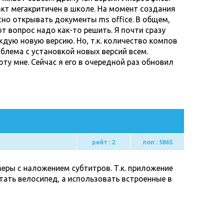
акт мегакритичен в школе. На момент создания
носно открывать документы ms office. В общем,
т вопрос надо как-то решить. Я почти сразу
ждую новую версию. Но, т.к. количество компов
облема с установкой новых версий всем.
ту мне. Сейчас я его в очередной раз обновил
рейт : 2
поп : 5865
еры с наложением субтитров. Т.к. приложение
тать велосипед, а использовать встроенные в