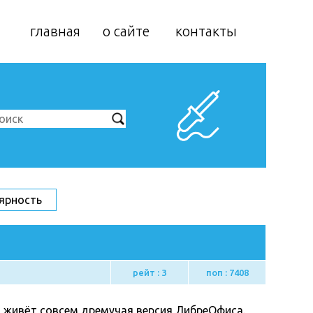
главная
о сайте
контакты
ярность
рейт : 3
поп : 7408
о живёт совсем дремучая версия ЛибреОфиса.