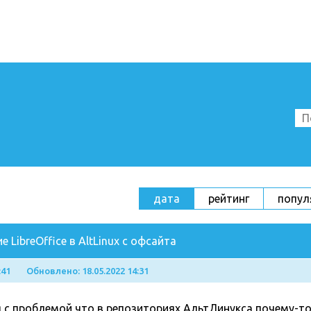
дата
рейтинг
попул
 LibreOffice в AltLinux с офсайта
:41
Обновлено: 18.05.2022 14:31
я с проблемой что в репозиториях АльтЛинукса почему-т