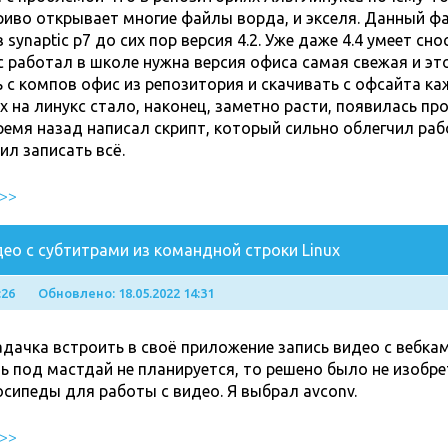
риво открывает многие файлы ворда, и экселя. Данный ф
в synaptic p7 до сих пор версия 4.2. Уже даже 4.4 умеет с
 работал в школе нужна версия офиса самая свежая и это
 с компов офис из репозитория и скачивать с офсайта ка
 на линукс стало, наконец, заметно расти, появилась пр
емя назад написал скрипт, который сильно облегчил рабо
ил записать всё.
 >>
део с субтитрами из командной строки Linux
:26
Обновлено: 18.05.2022 14:31
дачка встроить в своё приложение запись видео с вебкам
 под мастдай не планируется, то решено было не изобре
осипеды для работы с видео. Я выбрал avconv.
 >>