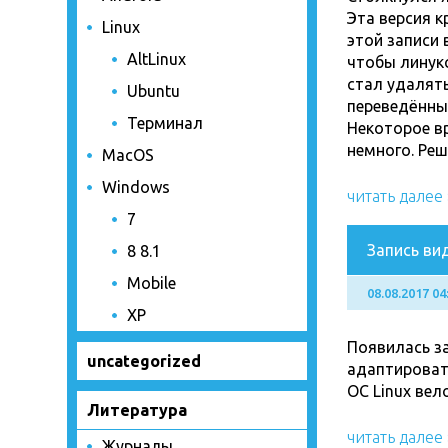
Эта версия к
Linux
этой записи 
AltLinux
чтобы линукс
стал удалять
Ubuntu
переведённых
Терминал
Некоторое вр
немного. Реш
MacOS
Windows
читать далее
7
Запись ви
8 8.1
Mobile
08.08.2017 04
XP
Появилась за
uncategorized
адаптировать
ОС Linux вел
Литература
читать далее
Журналы